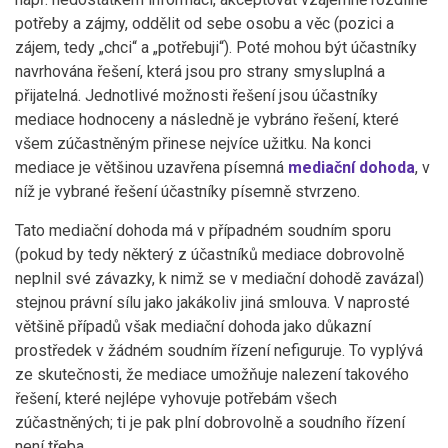
potřeby a zájmy, oddělit od sebe osobu a věc (pozici a
zájem, tedy „chci“ a „potřebuji“). Poté mohou být účastníky
navrhována řešení, která jsou pro strany smysluplná a
přijatelná. Jednotlivé možnosti řešení jsou účastníky
mediace hodnoceny a následně je vybráno řešení, které
všem zúčastněným přinese nejvíce užitku. Na konci
mediace je většinou uzavřena písemná
mediační dohoda
, v
níž je vybrané řešení účastníky písemně stvrzeno.
Tato mediační dohoda má v případném soudním sporu
(pokud by tedy některý z účastníků mediace dobrovolně
neplnil své závazky, k nimž se v mediační dohodě zavázal)
stejnou právní sílu jako jakákoliv jiná smlouva. V naprosté
většině případů však mediační dohoda jako důkazní
prostředek v žádném soudním řízení nefiguruje. To vyplývá
ze skutečnosti, že mediace umožňuje nalezení takového
řešení, které nejlépe vyhovuje potřebám všech
zúčastněných; ti je pak plní dobrovolně a soudního řízení
není třeba.