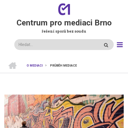
Přejít
k
hlavnímu
Centrum pro mediaci Brno
obsahu
řešení sporů bez soudu
Hledat
DOMŮ
O MEDIACI
PRŮBĚH MEDIACE
DROBEČKOVÁ
NAVIGACE