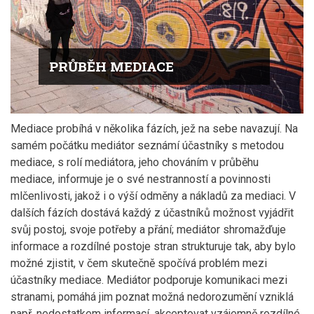
PRŮBĚH MEDIACE
Mediace probíhá v několika fázích, jež na sebe navazují. Na
samém počátku mediátor seznámí účastníky s metodou
mediace, s rolí mediátora, jeho chováním v průběhu
mediace, informuje je o své nestranností a povinnosti
mlčenlivosti, jakož i o výší odměny a nákladů za mediaci. V
dalších fázích dostává každý z účastníků možnost vyjádřit
svůj postoj, svoje potřeby a přání; mediátor shromažďuje
informace a rozdílné postoje stran strukturuje tak, aby bylo
možné zjistit, v čem skutečně spočívá problém mezi
účastníky mediace. Mediátor podporuje komunikaci mezi
stranami, pomáhá jim poznat možná nedorozumění vzniklá
např. nedostatkem informací, akceptovat vzájemně rozdílné